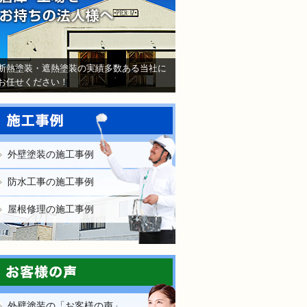
断熱塗装・遮熱塗装の実績多数ある当社に
お任せください！
外壁塗装の施工事例
防水工事の施工事例
屋根修理の施工事例
外壁塗装の「お客様の声」