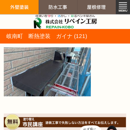
リペイン工房（
岐南町 断熱塗装 ガイナ (121)
外壁塗装
防水工事
屋根修