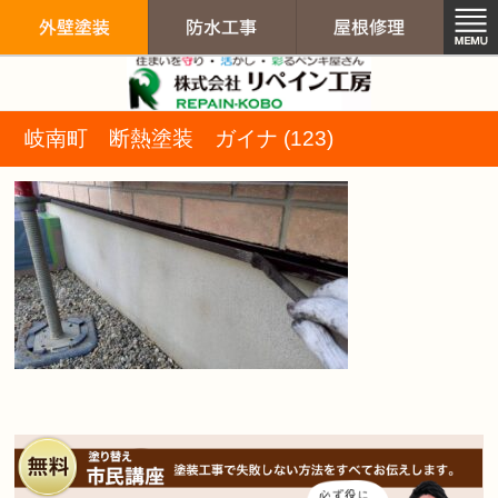
リペイン工房（
岐南町 断熱塗装 ガイナ (123)
外壁塗装
防水工事
屋根修