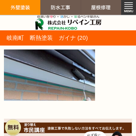
リペイン工房（
岐南町 断熱塗装 ガイナ (20)
外壁塗装
防水工事
屋根修