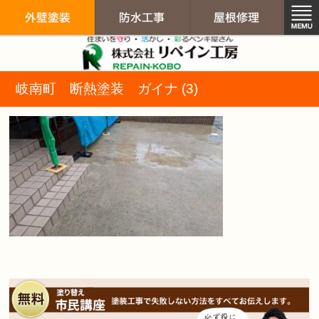
リペイン工房（
岐南町 断熱塗装 ガイナ (3)
外壁塗装
防水工事
屋根修