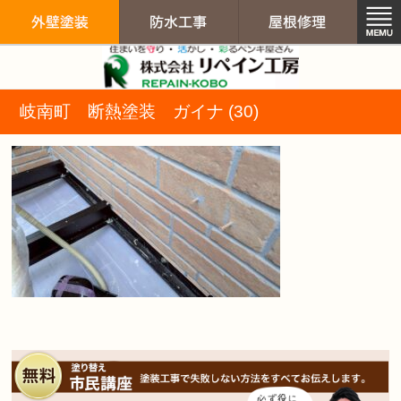
リペイン工房（
岐南町 断熱塗装 ガイナ (30)
外壁塗装
防水工事
屋根修