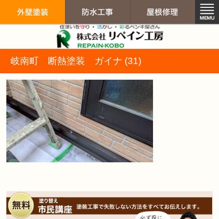
リペイン工房（
岐南町 断熱塗装 ガイナ (31)
外壁塗装
防水工事
屋根修