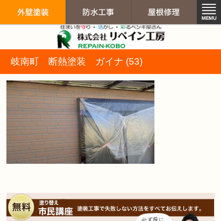
リペイン工房（
岐南町 断熱塗装 ガイナ (53)
外壁塗装
防水工事
屋根修