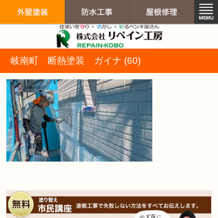
リペイン工房（
岐南町 断熱塗装 ガイナ (60)
外壁塗装
防水工事
屋根修