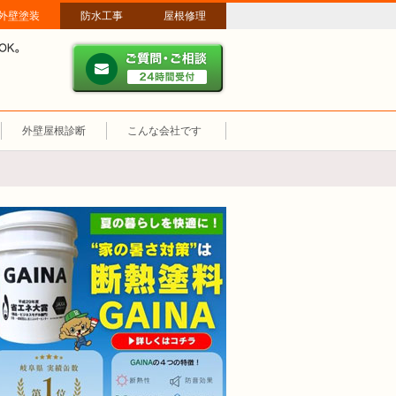
外壁塗装
防水工事
屋根修理
ご質問・ご相談 ２４時間
メールやパソコンが苦手な方は、お電話でのご相談も大歓迎！匿名での電
業時間：午前8時～午後8時 年中無休、土日祝も営業しています。
外壁屋根診断
こんな会社です
断熱塗装GAINA