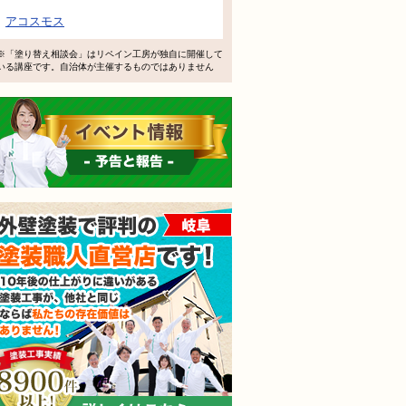
アコスモス
軽にお問い合わせください。
※「塗り替え相談会」はリペイン工房が独自に開催して
いる講座です。自治体が主催するものではありません
イベント情報 予告と報告
されても売り込みは一切いたしません！ ご相談だけのお電話
外壁塗装で評判の塗装職人
ご質問・無料診断のご依頼フォームはこちら