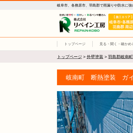
岐阜市、各務原市、羽島郡で雨漏りや防水に強
リペイン工
トップページ
見る・聞く・確かめ
トップページ
>
外壁塗装
>
羽島郡岐南町
岐南町 断熱塗装 ガイナ