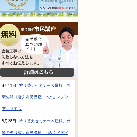
無料相談会
塗装工事で失敗しない方法をすべてお伝えし
詳細はこちら
防水・雨漏り補修のご相談・ご質問・無料
8月11日
塗り替えセミナー＆屋根、外
壁の塗り替え市民講座 inぎふメディ
アコスモス
工事でもお願いできますか？
8月28日
塗り替えセミナー＆屋根、外
で検討するけど、いいですか？
壁の塗り替え市民講座 inぎふメディ
教えてもらえますか？