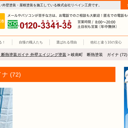
い外壁塗装・屋根塗装を施工している株式会社リペイン工房です。
房（外壁塗装・屋根塗装・雨漏り修理・防水工事）
施工エリア 岐阜市、各務原市、羽島郡。
0120-3341-35
営
る！
自慢の職人たち
選ばれる理由
他社と違う10の安心
 断熱塗装ガイナ 外壁エイジング塗装
>
岐南町 断熱塗装 ガイナ (72)
 (72)