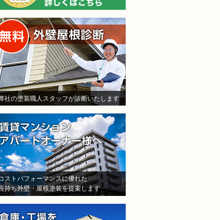
無料外壁屋根診断
弊社の塗装職人スタッフが診断いたします
賃貸マンション・アパート
コストパフォーマンスに優れた
長持ち外壁・屋根塗装を提案します
倉庫・工場をお持ちの法人