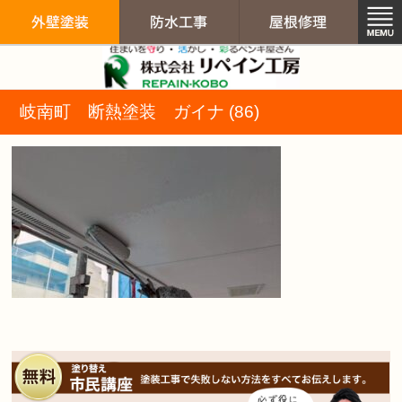
リペイン工房（
岐南町 断熱塗装 ガイナ (86)
外壁塗装
防水工事
屋根修