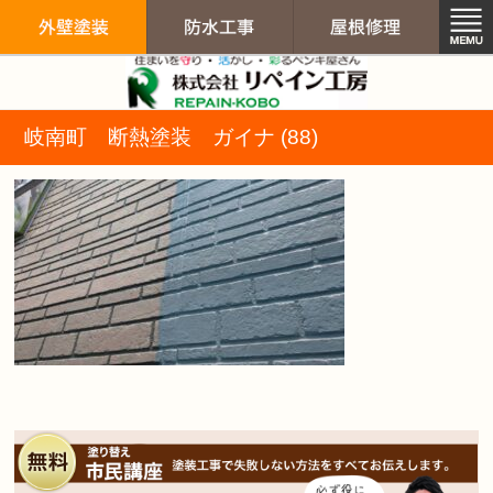
リペイン工房（
岐南町 断熱塗装 ガイナ (88)
外壁塗装
防水工事
屋根修