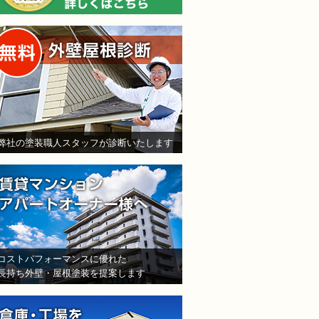
無料外壁屋根診断
弊社の塗装職人スタッフが診断いたします
賃貸マンション・アパート
コストパフォーマンスに優れた
長持ち外壁・屋根塗装を提案します
倉庫・工場をお持ちの法人