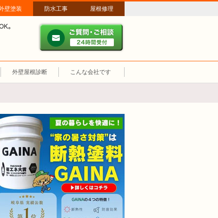
外壁塗装
防水工事
屋根修理
ご質問・ご相談 ２４時間
メールやパソコンが苦手な方は、お電話でのご相談も大歓迎！匿名での電
業時間：午前8時～午後8時 年中無休、土日祝も営業しています。
外壁屋根診断
こんな会社です
断熱塗装GAINA