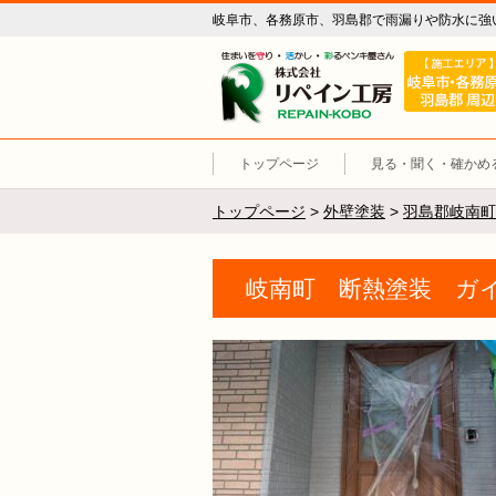
岐阜市、各務原市、羽島郡で雨漏りや防水に強
リペイン工
トップページ
見る・聞く・確かめ
トップページ
>
外壁塗装
>
羽島郡岐南町
岐南町 断熱塗装 ガイナ