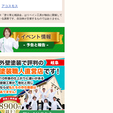
アコスモス
軽にお問い合わせください。
※「塗り替え相談会」はリペイン工房が独自に開催して
いる講座です。自治体が主催するものではありません
イベント情報 予告と報告
されても売り込みは一切いたしません！ ご相談だけのお電話
外壁塗装で評判の塗装職人
ご質問・無料診断のご依頼フォームはこちら