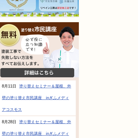
無料相談会
塗装工事で失敗しない方法をすべてお伝えし
詳細はこちら
防水・雨漏り補修のご相談・ご質問・無料
8月11日
塗り替えセミナー＆屋根、外
壁の塗り替え市民講座 inぎふメディ
アコスモス
工事でもお願いできますか？
8月28日
塗り替えセミナー＆屋根、外
で検討するけど、いいですか？
壁の塗り替え市民講座 inぎふメディ
教えてもらえますか？