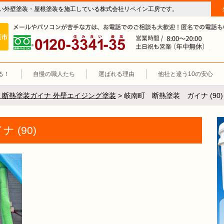
い外壁塗装・屋根塗装を施工している株式会社リペイン工房です。
房（外壁塗装・屋根塗装・雨漏り修理・防水工事）
施工エリア 岐阜市、各務原市、羽島郡。
0120-3341-35
営
る！
自慢の職人たち
選ばれる理由
他社と違う10の安心
 断熱塗装ガイナ 外壁エイジング塗装
>
岐南町 断熱塗装 ガイナ (90)
 (90)