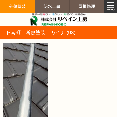
リペイン工房（
岐南町 断熱塗装 ガイナ (93)
外壁塗装
防水工事
屋根修