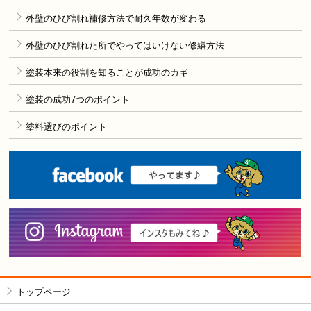
外壁のひび割れ補修方法で耐久年数が変わる
外壁のひび割れた所でやってはいけない修繕方法
塗装本来の役割を知ることが成功のカギ
塗装の成功7つのポイント
塗料選びのポイント
F
i
トップページ