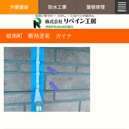
リペイン工房（
岐南町 断熱塗装 ガイナ
外壁塗装
防水工事
屋根修