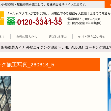
い外壁塗装・屋根塗装を施工している株式会社リペイン工房です。
房（外壁塗装・屋根塗装・雨漏り修理・防水工事）
施工エリア 岐阜市、各務原市、羽島郡。
0120-3341-35
営
る！
自慢の職人たち
選ばれる理由
他社と違う10の安心
 断熱塗装ガイナ 外壁エイジング塗装
>
LINE_ALBUM_コーキング施工写
ング施工写真_260618_5