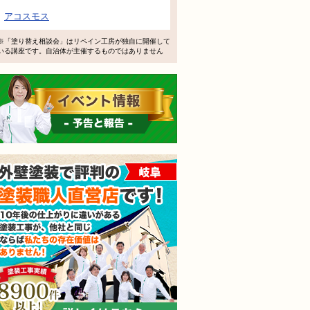
で検討するけど、いいですか？
アコスモス
教えてもらえますか？
※「塗り替え相談会」はリペイン工房が独自に開催して
いる講座です。自治体が主催するものではありません
軽にお問い合わせください。
イベント情報 予告と報告
外壁塗装で評判の塗装職人
されても売り込みは一切いたしません！ ご相談だけのお電話
ご質問・無料診断のご依頼フォームはこちら