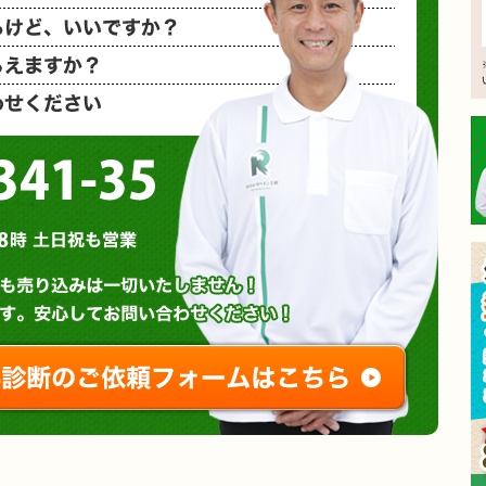
相見積もり
概算金額を
など、お気
0120-3341-35
営業時間 : 午前8時～午後8時 土日祝も営業
無料診断やお問い合わせ
ご相談・