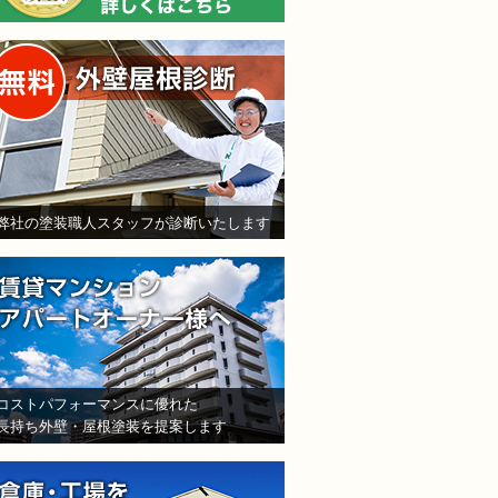
無料外壁屋根診断
弊社の塗装職人スタッフが診断いたします
賃貸マンション・アパート
コストパフォーマンスに優れた
長持ち外壁・屋根塗装を提案します
倉庫・工場をお持ちの法人