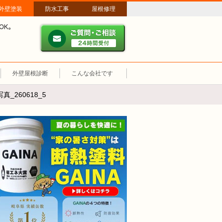
外壁塗装
防水工事
屋根修理
ご質問・ご相談 ２４時間
メールやパソコンが苦手な方は、お電話でのご相談も大歓迎！匿名での電
業時間：午前8時～午後8時 年中無休、土日祝も営業しています。
外壁屋根診断
こんな会社です
真_260618_5
断熱塗装GAINA