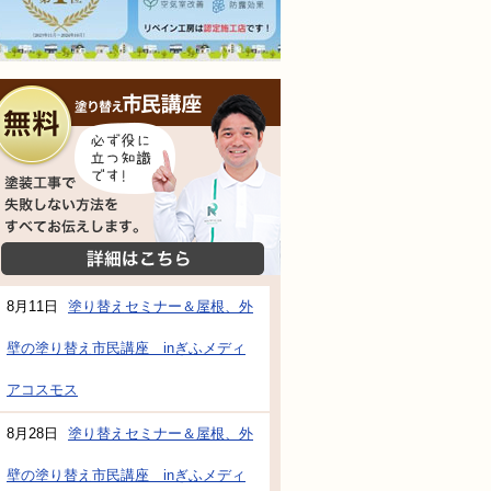
無料相談会
塗装工事で失敗しない方法をすべてお伝えし
詳細はこちら
8月11日
塗り替えセミナー＆屋根、外
壁の塗り替え市民講座 inぎふメディ
防水・雨漏り補修のご相談・ご質問・無料
アコスモス
8月28日
塗り替えセミナー＆屋根、外
工事でもお願いできますか？
壁の塗り替え市民講座 inぎふメディ