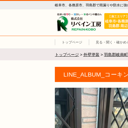
岐阜市、各務原市、羽島郡で雨漏りや防水に強
リペイン工
トップページ
見る・聞く・確かめ
トップページ
>
外壁塗装
>
羽島郡岐南町
LINE_ALBUM_コーキ