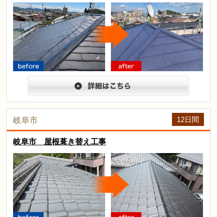
arrow
before
after
詳細は
12日間
岐阜市
岐阜市 屋根葺き替え工事
arrow