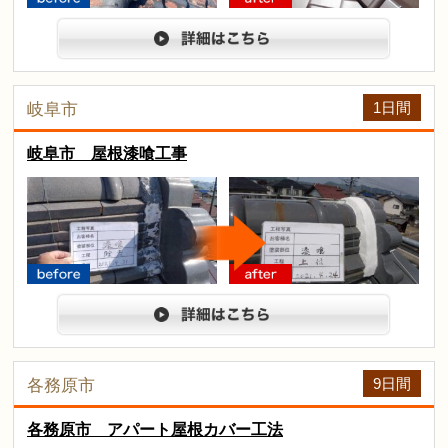
before
after
詳細は
1日間
岐阜市
岐阜市 屋根漆喰工事
arrow
before
after
詳細は
9日間
各務原市
各務原市 アパート屋根カバー工法