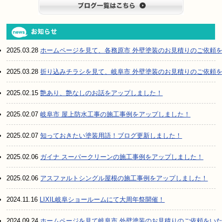
ブログ一
2025.03.28
ホームページを見て、各務原市 外壁塗装のお見積りのご依頼
2025.03.28
折り込みチラシを見て、岐阜市 外壁塗装のお見積りのご依頼
2025.02.15
艶あり、艶なしのお話をアップしました！
2025.02.07
岐阜市 屋上防水工事の施工事例をアップしました！
2025.02.07
知っておきたい塗装用語！ブログ更新しました！
2025.02.06
ガイナ スーパークリーンの施工事例をアップしました！
2025.02.06
アスファルトシングル屋根の施工事例をアップしました！
2024.11.16
LIXIL岐阜ショールームにて大周年祭開催！
2024.09.24
ホームページを見て岐阜市 外壁塗装のお見積りのご依頼をい