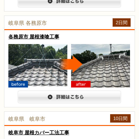
詳細は
2日間
岐阜県 各務原市
各務原市 屋根漆喰工事
arrow
before
after
詳細は
10日間
岐阜県 岐阜市
岐阜市 屋根カバー工法工事