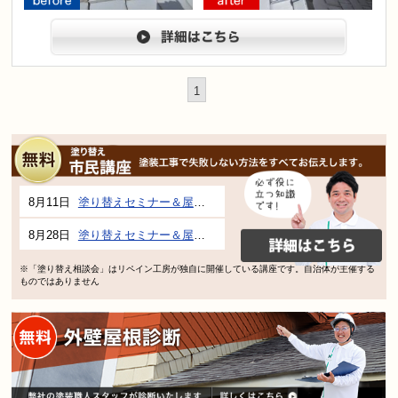
before
after
詳細は
1
8月11日
塗り替えセミナー＆屋根、外壁の塗り替え市民講座 inぎふメディアコスモス
8月28日
塗り替えセミナー＆屋根、外壁の塗り替え市民講座 inぎふメディアコスモス
※「塗り替え相談会」はリペイン工房が独自に開催している講座です。自治体が主催する
ものではありません