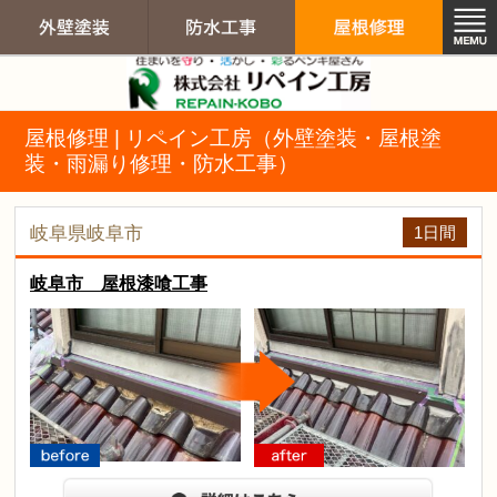
リペイン工房（
屋根修理 | リペイン工房（外壁塗装・屋根塗
外壁塗装
防水工事
屋根修
装・雨漏り修理・防水工事）
1日間
岐阜県岐阜市
岐阜市 屋根漆喰工事
arrow
before
after