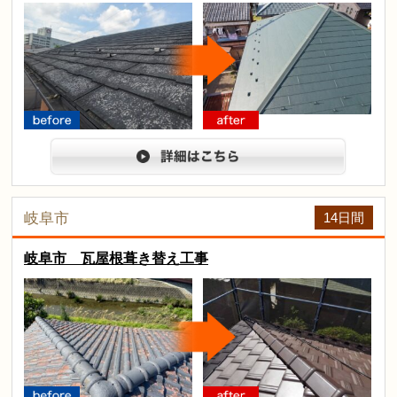
arrow
before
after
詳細は
14日間
岐阜市
岐阜市 瓦屋根葺き替え工事
arrow