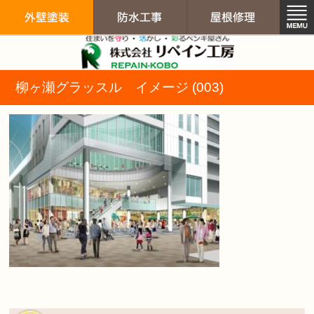
リペイン工房（
柳ヶ瀬グラッスル イメージ (003)
外壁塗装
防水工事
屋根修