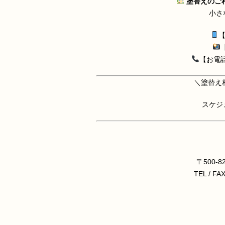
塗替えのご
小さ
【
【
【お電話】
＼塗替え
スケジ
〒500-
TEL / FA