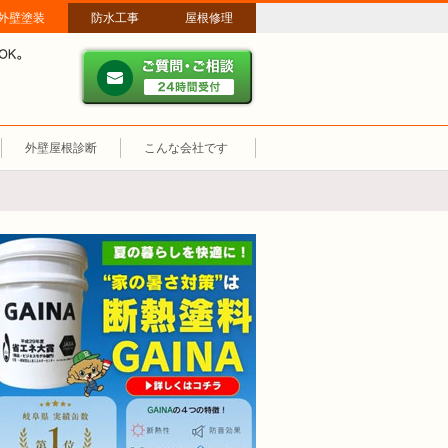
外壁塗装
防水工事
屋根修理
ご質問・ご相談 ２４時間
メールやパソコンが苦手な方は、お電話でのご相談も大歓迎！匿名での電
業時間：午前8時～午後8時 年中無休、土日祝も営業しています。
外壁屋根診断
こんな会社です
断熱塗装GAINA