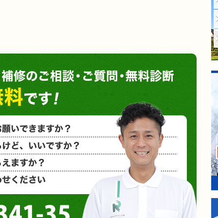
塗装や
小さな塗装
相見積もり
概算金額を
など、お気
0120-3341-35