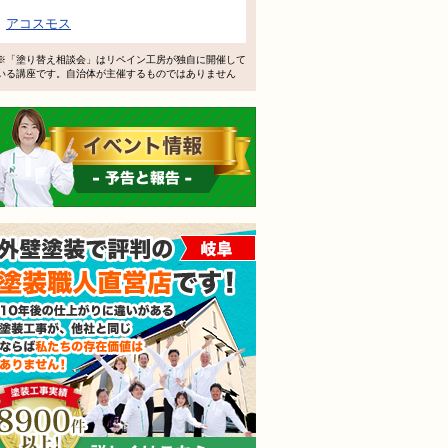
アコスモス
※「塗り替え相談会」はリペイン工房が独自に開催して
いる講座です。自治体が主催するものではありません
イベント情報 予告と報告
外壁塗装で評判の塗装職人