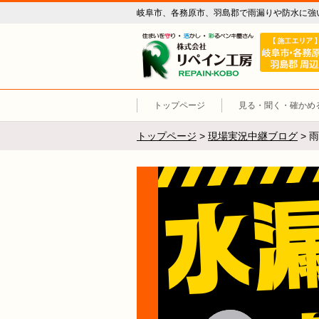
岐阜市、各務原市、羽島郡で雨漏りや防水に強
リペイン工
トップページ
見る・聞く・確かめ
トップページ
>
現場実況中継ブログ
>
雨