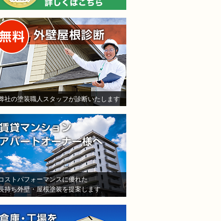
無料外壁屋根診断
弊社の塗装職人スタッフが診断いたします
賃貸マンション・アパート
コストパフォーマンスに優れた
長持ち外壁・屋根塗装を提案します
倉庫・工場をお持ちの法人