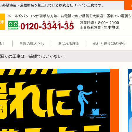
い外壁塗装・屋根塗装を施工している株式会社リペイン工房です。
房（外壁塗装・屋根塗装・雨漏り修理・防水工事）
施工エリア 岐阜市、各務原市、羽島郡。
0120-3341-35
営
る！
自慢の職人たち
選ばれる理由
他社と違う10の安心
漏りの工事は一筋縄ではいかない！