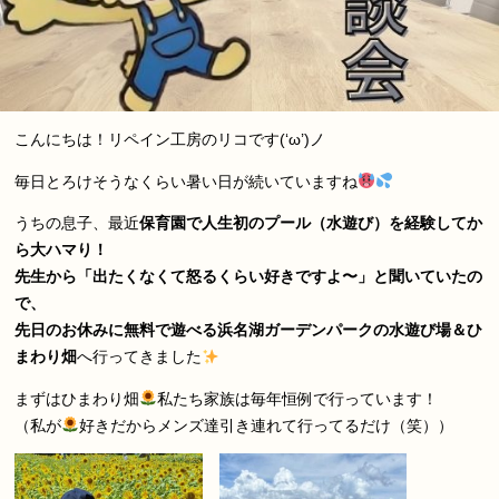
こんにちは！リペイン工房のリコです(‘ω’)ノ
毎日とろけそうなくらい暑い日が続いていますね
うちの息子、最近
保育園で人生初のプール（水遊び）を経験してか
ら大ハマり！
先生から「出たくなくて怒るくらい好きですよ〜」と聞いていたの
で、
先日のお休みに無料で遊べる浜名湖ガーデンパークの水遊び場＆ひ
まわり畑
へ行ってきました
まずはひまわり畑
私たち家族は毎年恒例で行っています！
（私が
好きだからメンズ達引き連れて行ってるだけ（笑））