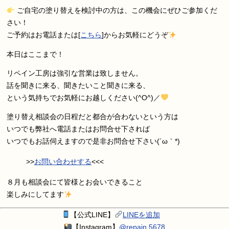
ご自宅の塗り替えを検討中の方は、この機会にぜひご参加くだ
さい！
ご予約はお電話または[
こちら
]からお気軽にどうぞ
本日はここまで！
リペイン工房は強引な営業は致しません。
話を聞きに来る、聞きたいこと聞きに来る、
という気持ちでお気軽にお越しください(^O^)／
塗り替え相談会の日程だと都合が合わないという方は
いつでも弊社へ電話またはお問合せ下されば
いつでもお話伺えますので是非お問合せ下さい(´ω｀*)
>>
お問い合わせする
<<<
８月も相談会にて皆様とお会いできること
楽しみにしてます
【公式LINE】
LINEを追加
【Instagram】
@repain.5678