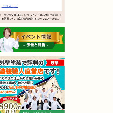
アコスモス
※「塗り替え相談会」はリペイン工房が独自に開催して
いる講座です。自治体が主催するものではありません
イベント情報 予告と報告
外壁塗装で評判の塗装職人