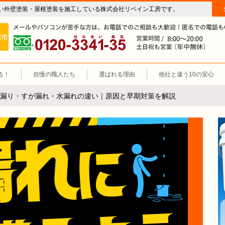
い外壁塗装・屋根塗装を施工している株式会社リペイン工房です。
房（外壁塗装・屋根塗装・雨漏り修理・防水工事）
施工エリア 岐阜市、各務原市、羽島郡。
0120-3341-35
営
る！
自慢の職人たち
選ばれる理由
他社と違う10の安心
漏り・すが漏れ・水漏れの違い｜原因と早期対策を解説