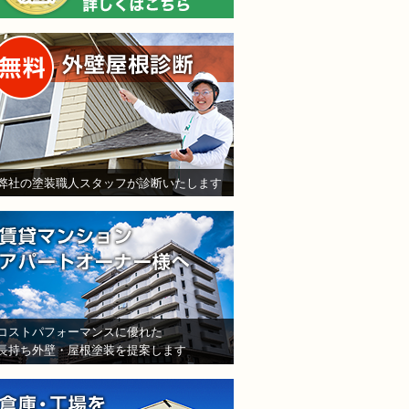
無料外壁屋根診断
弊社の塗装職人スタッフが診断いたします
賃貸マンション・アパート
コストパフォーマンスに優れた
長持ち外壁・屋根塗装を提案します
倉庫・工場をお持ちの法人