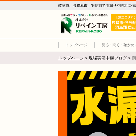
岐阜市、各務原市、羽島郡で雨漏りや防水に強
リペイン工
トップページ
見る・聞く・確かめ
トップページ
>
現場実況中継ブログ
>
雨