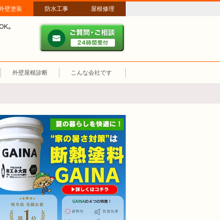
外壁塗装
防水工事
屋根修理
ご質問・ご相談 ２４時間
メールやパソコンが苦手な方は、お電話でのご相談も大歓迎！匿名での電
業時間：午前8時～午後8時 年中無休、土日祝も営業しています。
外壁屋根診断
こんな会社です
断熱塗装GAINA