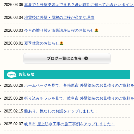
2026.08.06
真夏でも外壁塗装はできる？暑い時期に知っておきたいポイン
2026.08.04
地震後に外壁・屋根の点検が必要な理由
2026.08.03
今月の塗り替え市民講座日程のお知らせ
2026.08.01
夏季休業のお知らせ
ブログ一
2025.03.28
ホームページを見て、各務原市 外壁塗装のお見積りのご依頼
2025.03.28
折り込みチラシを見て、岐阜市 外壁塗装のお見積りのご依頼
2025.02.15
艶あり、艶なしのお話をアップしました！
2025.02.07
岐阜市 屋上防水工事の施工事例をアップしました！