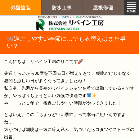
リペイン工房（
過ごしやすい季節に…でも衣替えはまだ早
外壁塗装
防水工事
屋根修
い？
こんにちは！リペイン工房のりこです
先週くらいから30度を下回る日が増えてきて、朝晩だけじゃなく
昼間も涼しい日が多くなってきましたね！
私自身、先週から長袖のリペインシャツを着て出勤しているんです
が、やっぱりちょうどいい気候で快適です
やーーっと１年で一番過ごしやすい時期がやってきました！
とはいえ、この「ちょうどいい季節」って本当に短いんですよ
ね…。
気がつけば朝晩は一気に冷え込み、気づいたらコタツやストーブの
出番。