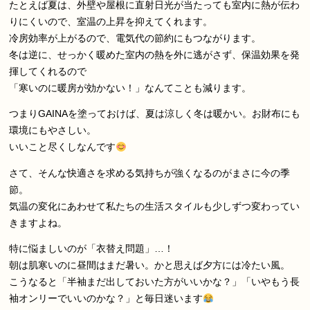
たとえば夏は、外壁や屋根に直射日光が当たっても室内に熱が伝わ
りにくいので、室温の上昇を抑えてくれます。
冷房効率が上がるので、電気代の節約にもつながります。
冬は逆に、せっかく暖めた室内の熱を外に逃がさず、保温効果を発
揮してくれるので
「寒いのに暖房が効かない！」なんてことも減ります。
つまりGAINAを塗っておけば、夏は涼しく冬は暖かい。お財布にも
環境にもやさしい。
いいこと尽くしなんです
さて、そんな快適さを求める気持ちが強くなるのがまさに今の季
節。
気温の変化にあわせて私たちの生活スタイルも少しずつ変わってい
きますよね。
特に悩ましいのが「衣替え問題」…！
朝は肌寒いのに昼間はまだ暑い。かと思えば夕方には冷たい風。
こうなると「半袖まだ出しておいた方がいいかな？」「いやもう長
袖オンリーでいいのかな？」と毎日迷います