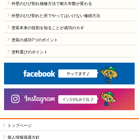
外壁のひび割れ補修方法で耐久年数が変わる
外壁のひび割れた所でやってはいけない修繕方法
塗装本来の役割を知ることが成功のカギ
塗装の成功7つのポイント
塗料選びのポイント
F
i
トップページ
個人情報保護方針