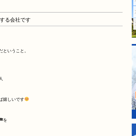
する会社です
だということ。
人
ば嬉しいです
声
を