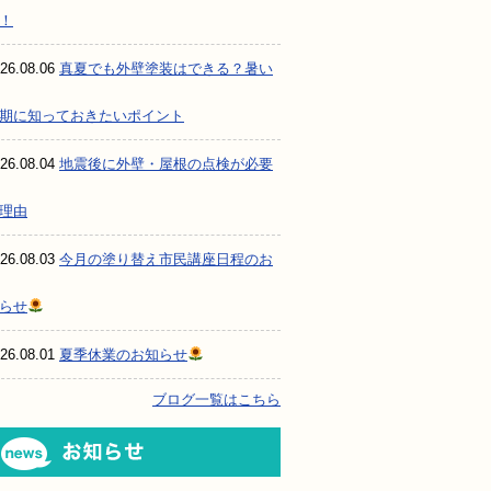
！
26.08.06
真夏でも外壁塗装はできる？暑い
期に知っておきたいポイント
26.08.04
地震後に外壁・屋根の点検が必要
理由
26.08.03
今月の塗り替え市民講座日程のお
防水・雨漏り補修のご相談・ご質問・無料
らせ
26.08.01
夏季休業のお知らせ
ブログ一覧はこちら
工事でもお願いできますか？
お知らせ
で検討するけど、いいですか？