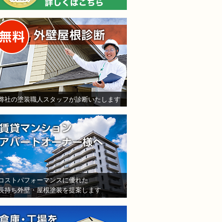
無料外壁屋根診断
弊社の塗装職人スタッフが診断いたします
賃貸マンション・アパート
コストパフォーマンスに優れた
長持ち外壁・屋根塗装を提案します
倉庫・工場をお持ちの法人