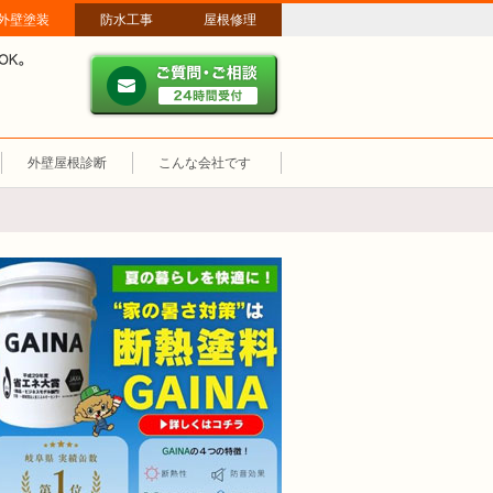
外壁塗装
防水工事
屋根修理
ご質問・ご相談 ２４時間
メールやパソコンが苦手な方は、お電話でのご相談も大歓迎！匿名での電
業時間：午前8時～午後8時 年中無休、土日祝も営業しています。
外壁屋根診断
こんな会社です
断熱塗装GAINA