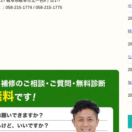
8227 岐阜県岐阜市北一色4丁目1-7
せ
X ：058-215-1774 / 058-215-1775
20
時
20
な
20
塗装や
知
20
小さな塗装
相見積もり