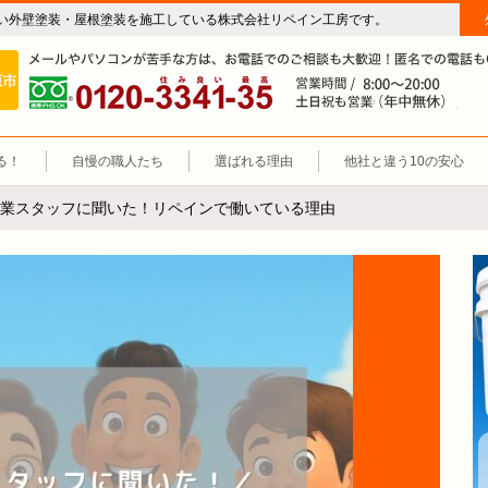
い外壁塗装・屋根塗装を施工している株式会社リペイン工房です。
房（外壁塗装・屋根塗装・雨漏り修理・防水工事）
施工エリア 岐阜市、各務原市、羽島郡。
0120-3341-35
営
る！
自慢の職人たち
選ばれる理由
他社と違う10の安心
業スタッフに聞いた！リペインで働いている理由