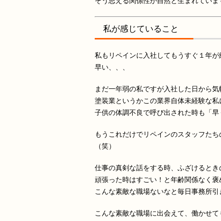
そう思える関係性が自然と生まれていま
私が感じていること
私もリペインに入社してもうすぐ１年が経と
早い、、、
まだ一年弱の私ですが入社した日から気
塗装業というかこの業界自体未経験な私
子供の体調不良で呼び出された時も「早
もうこれだけでリペインのスタッフたち
（笑）
仕事の真剣な話をする時、ふざけるときの
頑張った時はすごい！と年齢関係なく褒
こんな素敵な職場ないなと毎日事務所引き
こんな素敵な職場に出会えて、働かせて