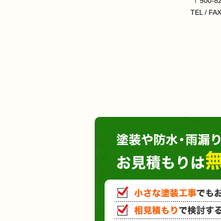
〒500-
TEL / FA