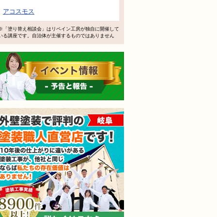
アコスモス
※「塗り替え相談会」はリペイン工房が独自に開催して
いる講座です。自治体が主催するものではありません
イベント情報 予告と報告
外壁塗装で評判の塗装職人