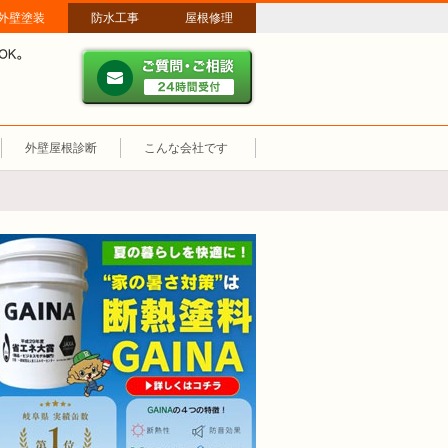
外壁塗装
防水工事
屋根修理
ご質問・ご相談 ２４時間
メールやパソコンが苦手な方は、お電話でのご相談も大歓迎！匿名での電
業時間：午前8時～午後8時 年中無休、土日祝も営業しています。
外壁屋根診断
こんな会社です
断熱塗装GAINA