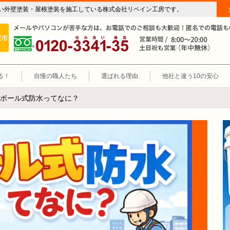
い外壁塗装・屋根塗装を施工している株式会社リペイン工房です。
房（外壁塗装・屋根塗装・雨漏り修理・防水工事）
施工エリア 岐阜市、各務原市、羽島郡。
0120-3341-35
営
る！
自慢の職人たち
選ばれる理由
他社と違う10の安心
ボール式防水ってなに？