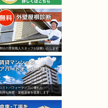
無料外壁屋根診断
弊社の塗装職人スタッフが診断いたします
賃貸マンション・アパート
コストパフォーマンスに優れた
長持ち外壁・屋根塗装を提案します
倉庫・工場をお持ちの法人