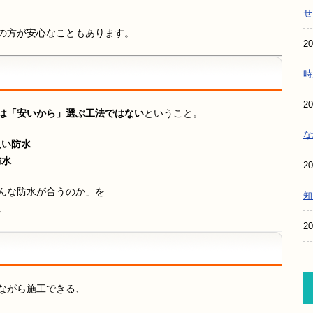
せ
の方が安心なこともあります。
20
時
20
は「安いから」選ぶ工法ではない
ということ。
な
良い防水
防水
20
んな防水が合うのか」を
知
。
20
ながら施工できる、