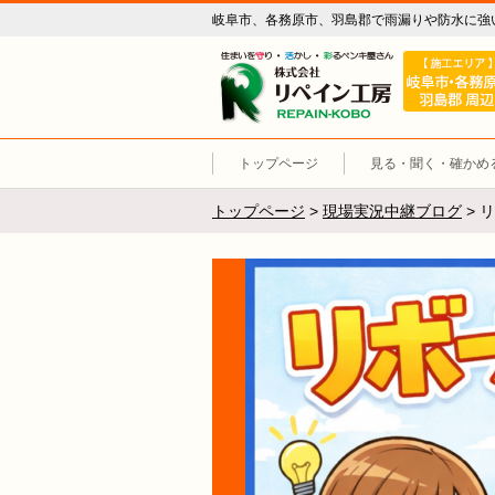
岐阜市、各務原市、羽島郡で雨漏りや防水に強
リペイン工
トップページ
見る・聞く・確かめ
トップページ
>
現場実況中継ブログ
>
リ