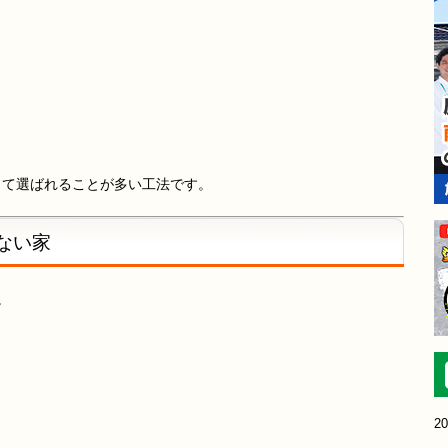
、
して選ばれることが多い工法です。
ない家
。
20