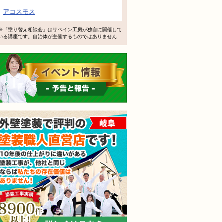
アコスモス
※「塗り替え相談会」はリペイン工房が独自に開催して
いる講座です。自治体が主催するものではありません
イベント情報 予告と報告
外壁塗装で評判の塗装職人