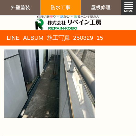
リペイン工房（
LINE_ALBUM_施工写真_250829_15
外壁塗装
防水工事
屋根修