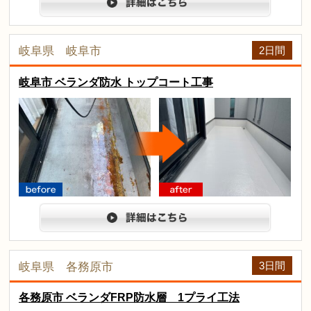
詳細は
2日間
岐阜県 岐阜市
岐阜市 ベランダ防水 トップコート工事
arrow
before
after
詳細は
3日間
岐阜県 各務原市
各務原市 ベランダFRP防水層 1プライ工法