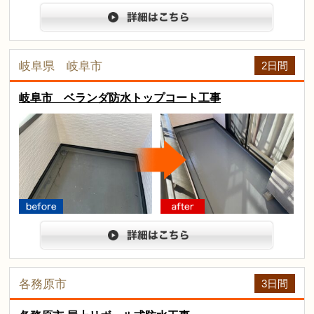
before
after
詳細は
2日間
岐阜県 岐阜市
岐阜市 ベランダ防水トップコート工事
arrow
before
after
詳細は
3日間
各務原市