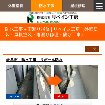
リペイン工房（
防水工事＋雨漏り補修 | リペイン工房（外壁塗
外壁塗装
防水工事
屋根修
装・屋根塗装・雨漏り修理・防水工事）
3日間
岐阜市 防水工事 リボール防水
arrow
before
after