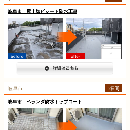
岐阜市 屋上塩ビシート防水工事
arrow
before
after
詳細は
2日間
岐阜市
岐阜市 ベランダ防水トップコート