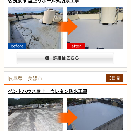
各務原市 屋上リボール式防水工事
arrow
before
after
詳細は
3日間
岐阜県 美濃市
ペントハウス屋上 ウレタン防水工事
arrow