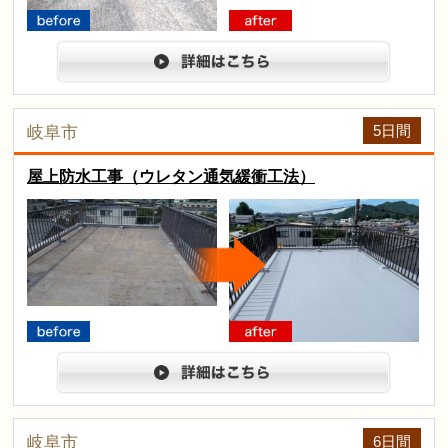
before
after
詳細は
5日間
岐阜市
屋上防水工事（ウレタン通気緩衝工法）
arrow
before
after
詳細は
6日間
岐阜市