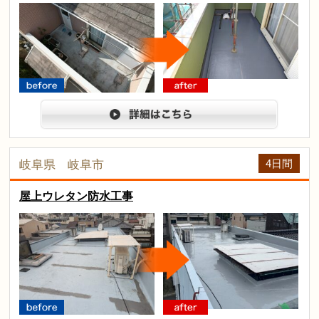
arrow
before
after
詳細は
4日間
岐阜県 岐阜市
屋上ウレタン防水工事
arrow