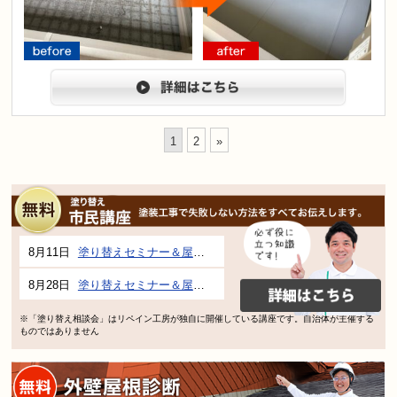
arrow
before
after
詳細は
1
2
»
8月11日
塗り替えセミナー＆屋根、外壁の塗り替え市民講座 inぎふメディアコスモス
8月28日
塗り替えセミナー＆屋根、外壁の塗り替え市民講座 inぎふメディアコスモス
※「塗り替え相談会」はリペイン工房が独自に開催している講座です。自治体が主催する
ものではありません