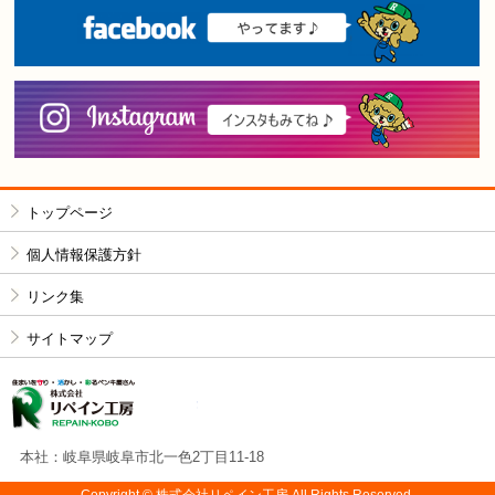
F
i
トップページ
個人情報保護方針
リンク集
サイトマップ
株式会社リペイン工房
本社：岐阜県岐阜市北一色2丁目11-18
Copyright © 株式会社リペイン工房 All Rights Reserved.