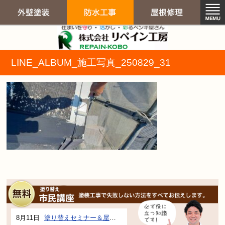
リペイン工房（
LINE_ALBUM_施工写真_250829_31
外壁塗装
防水工事
屋根修
8月11日
塗り替えセミナー＆屋根、外壁の塗り替え市民講座 inぎふメディアコスモス