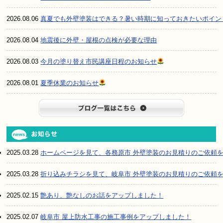
2026.08.06
真夏でも外壁塗装はできる？暑い時期に知っておきたいポイン
2026.08.04
地震後に外壁・屋根の点検が必要な理由
2026.08.03
今月の塗り替え市民講座日程のお知らせ
2026.08.01
夏季休業のお知らせ
ブログ一
2025.03.28
ホームページを見て、各務原市 外壁塗装のお見積りのご依頼
2025.03.28
折り込みチラシを見て、岐阜市 外壁塗装のお見積りのご依頼
2025.02.15
艶あり、艶なしのお話をアップしました！
2025.02.07
岐阜市 屋上防水工事の施工事例をアップしました！