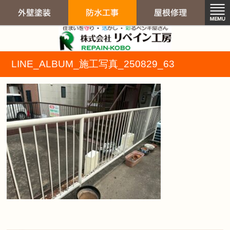
リペイン工房（
LINE_ALBUM_施工写真_250829_63
外壁塗装
防水工事
屋根修