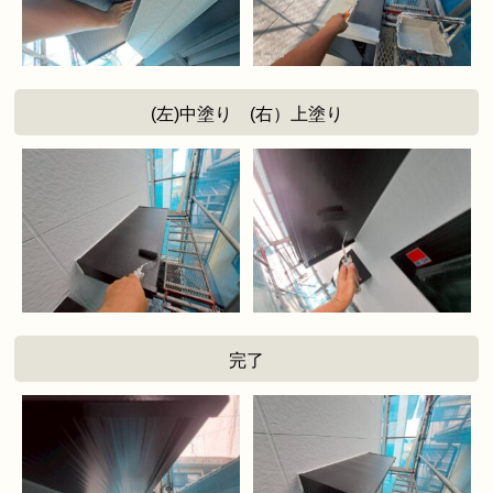
(左)中塗り (右）上塗り
完了