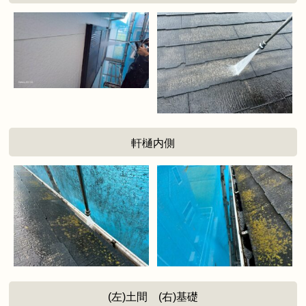
軒樋内側
(左)土間 (右)基礎