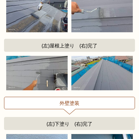
(左)屋根上塗り (右)完了
外壁塗装
(左)下塗り (右)完了