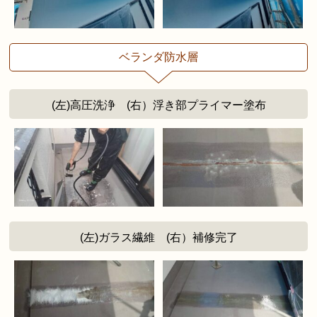
ベランダ防水層
(左)高圧洗浄 (右）浮き部プライマー塗布
(左)ガラス繊維 (右）補修完了