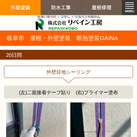
リペイン工房（
岐阜市 屋根・外壁塗装 断熱塗装GAINA
外壁塗装
防水工事
屋根修
20日間
外壁目地シーリング
(左)二面接着テープ貼り (右)プライマー塗布