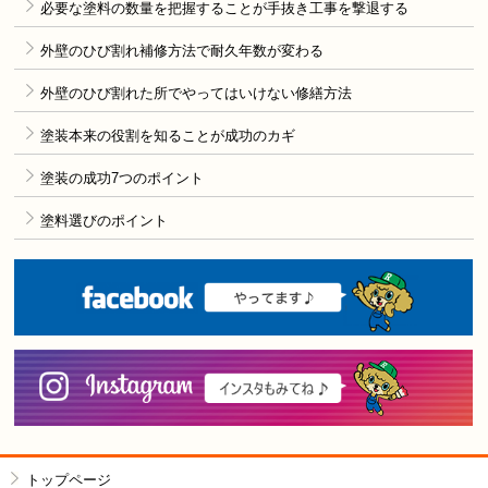
必要な塗料の数量を把握することが手抜き工事を撃退する
外壁のひび割れ補修方法で耐久年数が変わる
外壁のひび割れた所でやってはいけない修繕方法
塗装本来の役割を知ることが成功のカギ
塗装の成功7つのポイント
塗料選びのポイント
F
i
トップページ