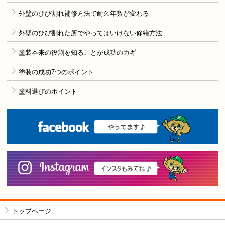
外壁のひび割れ補修方法で耐久年数が変わる
外壁のひび割れた所でやってはいけない修繕方法
塗装本来の役割を知ることが成功のカギ
塗装の成功7つのポイント
塗料選びのポイント
F
i
トップページ