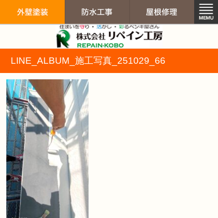
リペイン工房（
LINE_ALBUM_施工写真_251029_66
外壁塗装
防水工事
屋根修