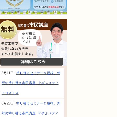
無料相談会
塗装工事で失敗しない方法をすべてお伝えし
詳細はこちら
8月11日
塗り替えセミナー＆屋根、外
壁の塗り替え市民講座 inぎふメディ
防水・雨漏り補修のご相談・ご質問・無料
アコスモス
8月28日
塗り替えセミナー＆屋根、外
工事でもお願いできますか？
壁の塗り替え市民講座 inぎふメディ