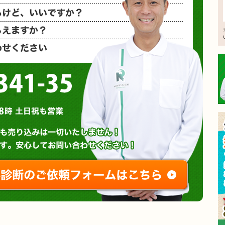
相見積もり
概算金額を
など、お気
0120-3341-35
営業時間 : 午前8時～午後8時 土日祝も営業
無料診断やお問い合わせ
ご相談・