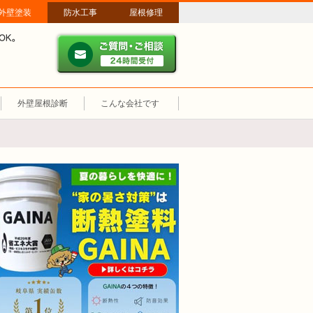
外壁塗装
防水工事
屋根修理
ご質問・ご相談 ２４時間
メールやパソコンが苦手な方は、お電話でのご相談も大歓迎！匿名での電
業時間：午前8時～午後8時 年中無休、土日祝も営業しています。
外壁屋根診断
こんな会社です
断熱塗装GAINA