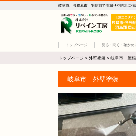
岐阜市、各務原市、羽島郡で雨漏りや防水に強
リペイン工
トップページ
見る・聞く・確かめ
トップページ
>
外壁塗装
>
岐阜市 屋根
岐阜市 外壁塗装