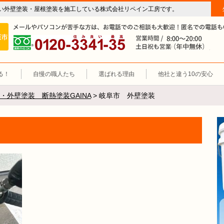
い外壁塗装・屋根塗装を施工している株式会社リペイン工房です。
房（外壁塗装・屋根塗装・雨漏り修理・防水工事）
施工エリア 岐阜市、各務原市、羽島郡。
0120-3341-35
営
る！
自慢の職人たち
選ばれる理由
他社と違う10の安心
・外壁塗装 断熱塗装GAINA
>
岐阜市 外壁塗装