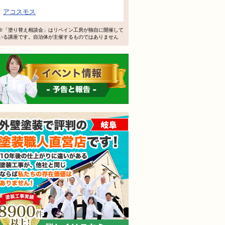
で検討するけど、いいですか？
アコスモス
教えてもらえますか？
※「塗り替え相談会」はリペイン工房が独自に開催して
いる講座です。自治体が主催するものではありません
軽にお問い合わせください。
イベント情報 予告と報告
外壁塗装で評判の塗装職人
されても売り込みは一切いたしません！ ご相談だけのお電話
ご質問・無料診断のご依頼フォームはこちら