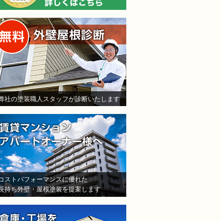
無料外壁屋根診断
弊社の塗装職人スタッフが診断いたします
賃貸マンション・アパート
コストパフォーマンスに優れた
長持ち外壁・屋根塗装を提案します
倉庫・工場をお持ちの法人