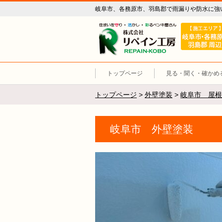
岐阜市、各務原市、羽島郡で雨漏りや防水に強
リペイン工
トップページ
見る・聞く・確かめ
トップページ
>
外壁塗装
>
岐阜市 屋根
岐阜市 外壁塗装