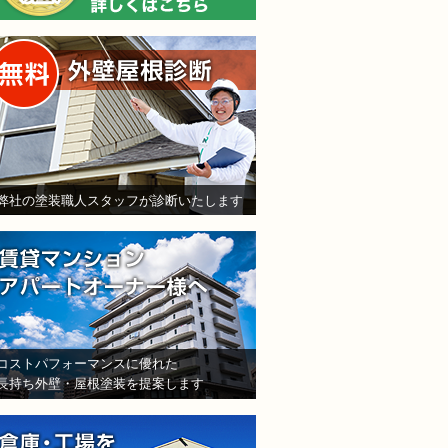
無料外壁屋根診断
弊社の塗装職人スタッフが診断いたします
賃貸マンション・アパート
コストパフォーマンスに優れた
長持ち外壁・屋根塗装を提案します
倉庫・工場をお持ちの法人