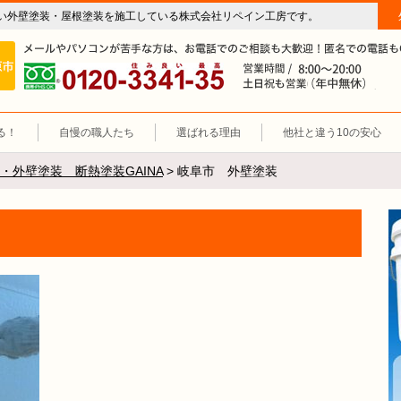
い外壁塗装・屋根塗装を施工している株式会社リペイン工房です。
房（外壁塗装・屋根塗装・雨漏り修理・防水工事）
施工エリア 岐阜市、各務原市、羽島郡。
0120-3341-35
営
る！
自慢の職人たち
選ばれる理由
他社と違う10の安心
・外壁塗装 断熱塗装GAINA
>
岐阜市 外壁塗装