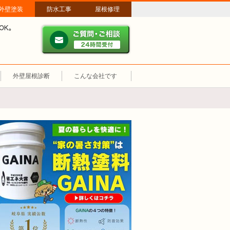
外壁塗装
防水工事
屋根修理
ご質問・ご相談 ２４時間
メールやパソコンが苦手な方は、お電話でのご相談も大歓迎！匿名での電
業時間：午前8時～午後8時 年中無休、土日祝も営業しています。
外壁屋根診断
こんな会社です
断熱塗装GAINA