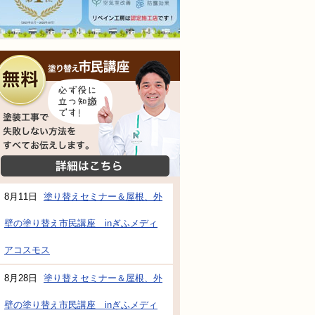
無料相談会
塗装工事で失敗しない方法をすべてお伝えし
詳細はこちら
8月11日
塗り替えセミナー＆屋根、外
壁の塗り替え市民講座 inぎふメディ
防水・雨漏り補修のご相談・ご質問・無料
アコスモス
8月28日
塗り替えセミナー＆屋根、外
工事でもお願いできますか？
壁の塗り替え市民講座 inぎふメディ