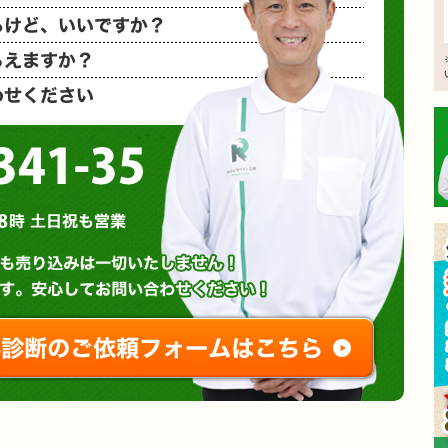
相見積もり
概算金額を
など、お気
0120-3341-35
営業時間 : 午前8時～午後8時 土日祝も営業
無料診断やお問い合わせ
ご相談・