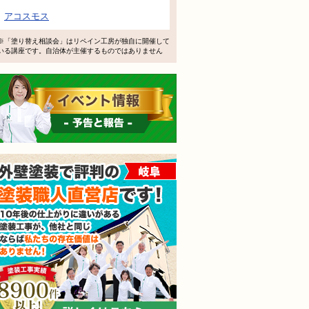
で検討するけど、いいですか？
アコスモス
教えてもらえますか？
※「塗り替え相談会」はリペイン工房が独自に開催して
いる講座です。自治体が主催するものではありません
軽にお問い合わせください。
イベント情報 予告と報告
外壁塗装で評判の塗装職人
されても売り込みは一切いたしません！ ご相談だけのお電話
ご質問・無料診断のご依頼フォームはこちら