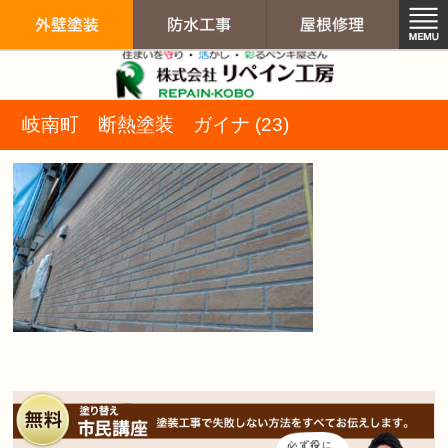
リペイン工房（
岐南町 断熱塗装 ガイナ (23)
外壁塗装
防水工事
屋根修